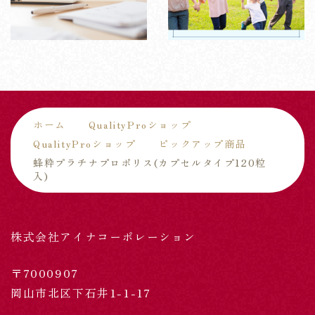
ホーム
QualityProショップ
QualityProショップ
ピックアップ商品
蜂粋プラチナプロポリス(カプセルタイプ120粒
入)
株式会社アイナコーポレーション
〒7000907
岡山市北区下石井1-1-17