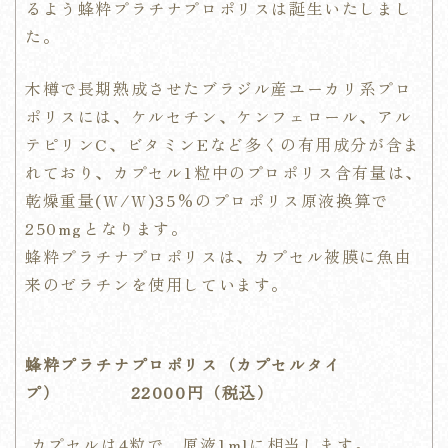
るよう蜂粋プラチナプロポリスは誕生いたしまし
た。
木樽で長期熟成させたブラジル産ユーカリ系プロ
ポリスには、ケルセチン、ケンフェロール、アル
テピリンC、ビタミンEなど多くの有用成分が含ま
れており、カプセル1粒中のプロポリス含有量は、
乾燥重量(W/W)35%のプロポリス原液換算で
250mgとなります。
蜂粋プラチナプロポリスは、カプセル被膜に魚由
来のゼラチンを使用しています。
蜂粋プラチナプロポリス（カプセルタイ
プ） 22000円（税込）
カプセルは4粒で、原液1mlに相当します。