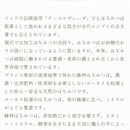
インドの伝統医学「アーユルヴェ―ダ」でもはちみつは
医薬として扱われさまざまな処方が古代エジプトの古文
書でも伝えられています。
現代では加工はちみつが出回り、はちみつはお砂糖代わ
りの扱いになっているように思いますが、本来、はちみ
つは細胞に働きかける健康・長寿の鍵とされ古くから世
界各地で愛されています。
ブラジル南部の高原地帯で採れた蜂粋はちみつは、農
薬・化学肥料・除草剤を必要としないユーカリを起源と
した安心・安全な天然のはちみつです。
ユーカリ起源のはちみつは、他の蜂蜜に比べ、ミネラル
がとても豊富です。
蜂粋はちみつは、非加熱だから成分を壊さず、ビタミ
ン・ミネラル、酵素を生きたまま大切に職人の手によっ