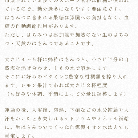
ているので、糖分過多になりやすく要注意です。
はちみつに含まれる果糖は膵臓への負担もなく、血
糖の自動調節作用があります。
ただし、はちみつは添加物や加熱のない生のはちみ
つ・天然のはちみつであることです。
大さじ４〜５杯に蜂粋はちみつと、小さじ半分の自
然塩を混ぜ合わせ、１ℓの水で溶かします。
そこにお好みのビタミンC豊富な柑橘類を搾り入れ
ます。レモン果汁であれば大さじ２杯程度
（お好みや体調、季節によって分量は調整します）
運動の後、入浴後、発熱、下痢などの水分補給や大
汗をかいたとき失われるナトリウムやミネラル補給
に、生はちみつでつくった自家製イオン水はとても
重宝します。