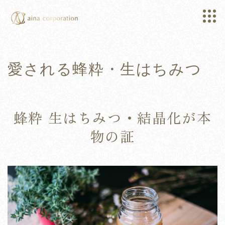
愛される蜂粋・生はちみつ
蜂粋 生はちみつ・結晶化が本
物の証