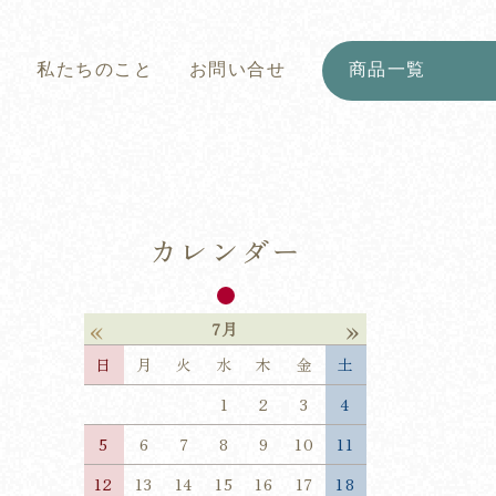
と
私たちのこと
お問い合せ
商品一覧
カレンダー
«
»
7月
日
月
火
水
木
金
土
1
2
3
4
5
6
7
8
9
10
11
12
13
14
15
16
17
18