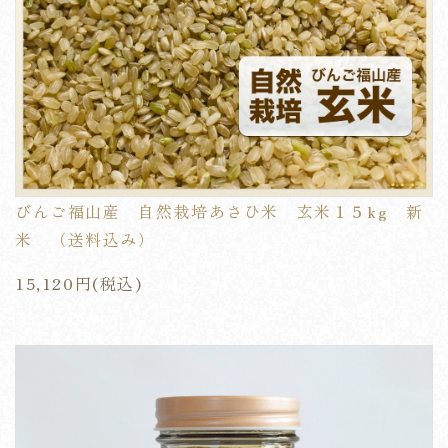
びんご福山産 自然栽培あさひ米 玄米１５kg 新
米 （送料込み）
15,120円(税込)